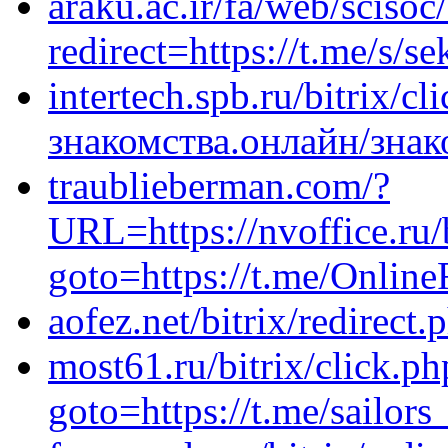
araku.ac.ir/fa/web/sciso
redirect=https://t.me/s/
intertech.spb.ru/bitrix/cl
знакомства.онлайн/знак
traublieberman.com/?
URL=https://nvoffice.ru/b
goto=https://t.me/Onlin
aofez.net/bitrix/redirect
most61.ru/bitrix/click.ph
goto=https://t.me/sailo