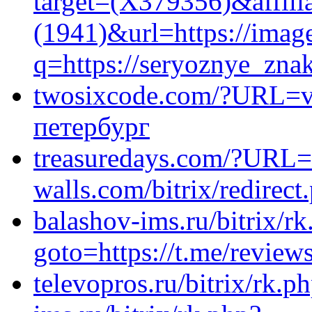
target=(X379356)&affili
(1941)&url=https://image
q=https://seryoznye_zna
twosixcode.com/?URL=vi
петербург
treasuredays.com/?URL=h
walls.com/bitrix/redirect
balashov-ims.ru/bitrix/rk
goto=https://t.me/review
televopros.ru/bitrix/rk.p