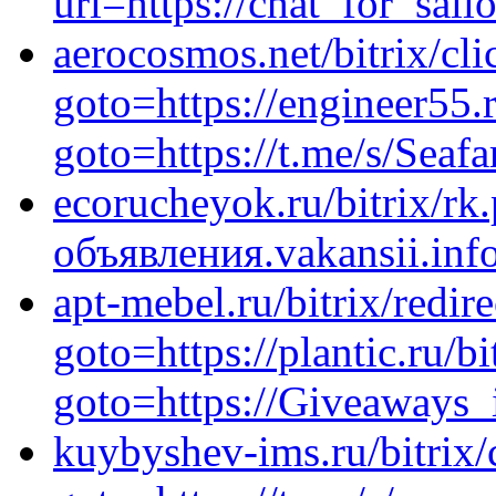
url=https://chat_for_sailo
aerocosmos.net/bitrix/cl
goto=https://engineer55.r
goto=https://t.me/s/Seafa
ecorucheyok.ru/bitrix/rk
объявления.vakansii.inf
apt-mebel.ru/bitrix/redir
goto=https://plantic.ru/bi
goto=https://Giveaways
kuybyshev-ims.ru/bitrix/