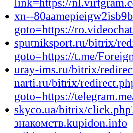
link=https://nl.virtgram.
xn--80aamepieigw2isb9b.x
goto=https://ro.videocha
sputniksport.ru/bitrix/red
goto=https://t.me/Forei
uray-ims.ru/bitrix/redire
narti.ru/bitrix/redirect.ph
goto=https://telegram.me
skyco.ua/bitrix/click.php
знакомств.kupidon.info