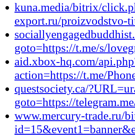
kuna.media/bitrix/click.p
export.ru/proizvodstvo-t
sociallyengagedbuddhist.
goto=https://t.me/s/love
aid.xbox-hq.com/api.php
action=https://t.me/Ph
questsociety.ca/?URL=ura
goto=https://telegram.me
www.mercury-trade.ru/bit
id=15&event1=banner&eve