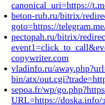
canonical_uri=https://t.m
beton-rub.ru/bitrix/redir
goto=https://telegram.
pectopah.ru/bitrix/redire
event1=click_to_call&ev
copywriter.com
vladinfo.ru/away.php?ur
bin/atx/out.cgi?trade=htt
sepoa.fr/wp/go.php?https
URL=https://doska.info/