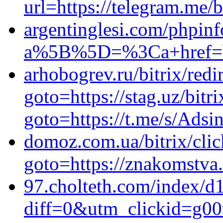
url=https://telegram.me/
argentinglesi.com/phpin
a%5B%5D=%3Ca+href=http
arhobogrev.ru/bitrix/redi
goto=https://stag.uz/bitr
goto=https://t.me/s/Adsi
domoz.com.ua/bitrix/cli
goto=https://znakomstva.
97.cholteth.com/index/d
diff=0&utm_clickid=g00