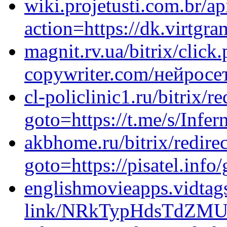
wiki.projetusti.com.br/ap
action=https://dk.virtgr
magnit.rv.ua/bitrix/click
copywriter.com/нейросе
cl-policlinic1.ru/bitrix/r
goto=https://t.me/s/Infer
akbhome.ru/bitrix/redire
goto=https://pisatel.info
englishmovieapps.vidtags
link/NRkTypHdsTdZMU?in