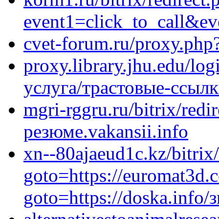
event1=click_to_call&ev
cvet-forum.ru/proxy.php?
proxy.library.jhu.edu/log
услуга/трастовые-ссыл
mgri-rggru.ru/bitrix/redi
резюме.vakansii.info
xn--80ajaeud1c.kz/bitrix/
goto=https://euromat3d.c
goto=https://doska.info/