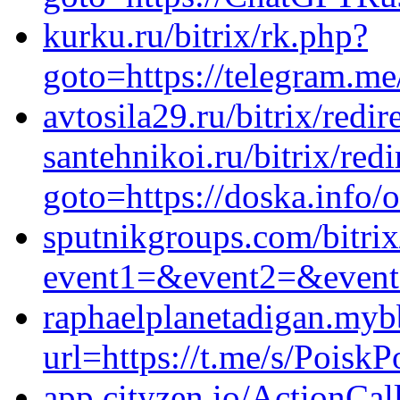
kurku.ru/bitrix/rk.php?
goto=https://telegram.m
avtosila29.ru/bitrix/redir
santehnikoi.ru/bitrix/red
goto=https://doska.info/
sputnikgroups.com/bitrix
event1=&event2=&event3
raphaelplanetadigan.myb
url=https://t.me/s/Poisk
app.cityzen.io/ActionCal