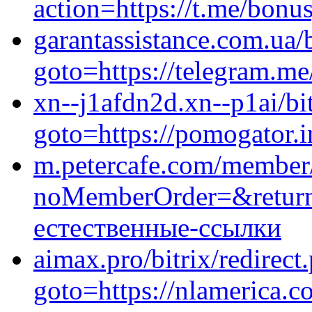
action=https://t.me/bon
garantassistance.com.ua/b
goto=https://telegram.me/
xn--j1afdn2d.xn--p1ai/bit
goto=https://pomogator.i
m.petercafe.com/member/
noMemberOrder=&returnU
естественные-ссылки
aimax.pro/bitrix/redirect
goto=https://nlamerica.co