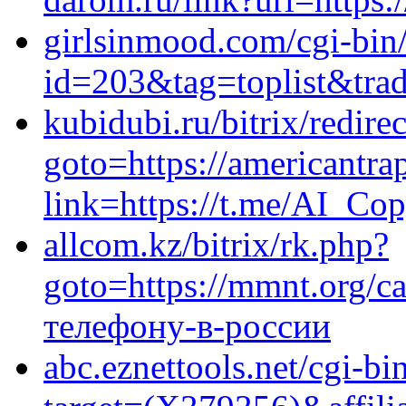
girlsinmood.com/cgi-bin/
id=203&tag=toplist&trad
kubidubi.ru/bitrix/redire
goto=https://americantr
link=https://t.me/AI_Cop
allcom.kz/bitrix/rk.php?
goto=https://mmnt.org/ca
телефону-в-россии
abc.eznettools.net/cgi-bi