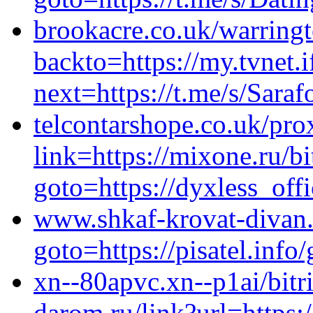
brookacre.co.uk/warring
backto=https://my.tvnet.
next=https://t.me/s/Sara
telcontarshope.co.uk/pro
link=https://mixone.ru/bi
goto=https://dyxless_off
www.shkaf-krovat-divan.b
goto=https://pisatel.info
xn--80apvc.xn--p1ai/bitri
darom.ru/link?url=https: