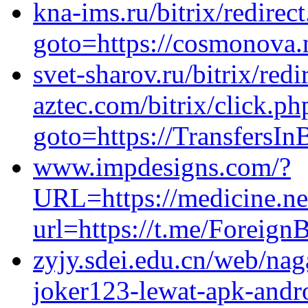
kna-ims.ru/bitrix/redirec
goto=https://cosmonova.
svet-sharov.ru/bitrix/redi
aztec.com/bitrix/click.ph
goto=https://TransfersIn
www.impdesigns.com/?
URL=https://medicine.ne
url=https://t.me/Foreig
zyjy.sdei.edu.cn/web/na
joker123-lewat-apk-andro