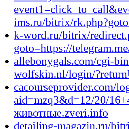
event1=click_to_call&ev
ims.ru/bitrix/rk.php?goto
k-word.ru/bitrix/redirect
goto=https://telegram.me
allebonygals.com/cgi-bin/
wolfskin.nl/login/?return
cacourseprovider.com/lo
aid=mzq3&d=12/20/16+4
животные.zveri.info
detailing-magazin.ru/bitr