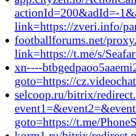
actionId=200&adId=-1&
link=https://zveri.info/pa
footballforums.net/proxy
link=https://t.me/s/Seafa
xn----btbgedpaoo5aaemi2h
goto=https://cz.videocha
selcoop.ru/bitrix/redirec
event1=&event2=&event3=
goto=https://t.me/Phon
korm1.ru/bitrix/redirect.