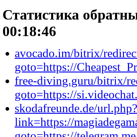
Статистика обратны
00:18:46
avocado.im/bitrix/redirec
goto=https://Cheapest_Pr
free-diving.guru/bitrix/r
goto=https://si.videochat
skodafreunde.de/url.php
link=https://magiadegama.
goto=https://telegram.m