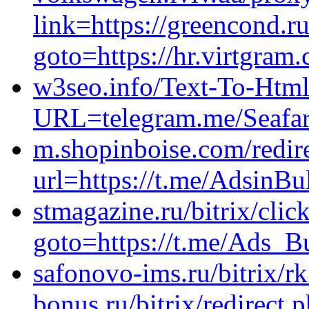
link=https://greencond.ru
goto=https://hr.virtgram
w3seo.info/Text-To-Html
URL=telegram.me/Seafare
m.shopinboise.com/redir
url=https://t.me/AdsinBu
stmagazine.ru/bitrix/clic
goto=https://t.me/Ads_Bu
safonovo-ims.ru/bitrix/r
bonus.ru/bitrix/redirect.