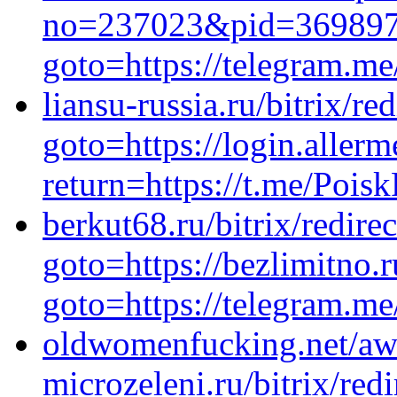
no=237023&pid=369897&ur
goto=https://telegram.m
liansu-russia.ru/bitrix/re
goto=https://login.allerm
return=https://t.me/Pois
berkut68.ru/bitrix/redire
goto=https://bezlimitno.r
goto=https://telegram.
oldwomenfucking.net/awa
microzeleni.ru/bitrix/red