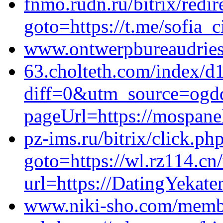
fnmo.rudn.ru/bitrix/redir
goto=https://t.me/sofia_c
www.ontwerpbureaudries
63.cholteth.com/index/d
diff=0&utm_source=ogd
pageUrl=https://mospanel
pz-ims.ru/bitrix/click.ph
goto=https://wl.rz114.cn/
url=https://DatingYekate
www.niki-sho.com/memb