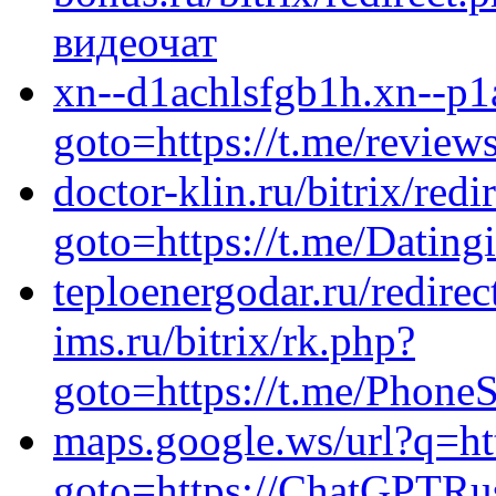
видеочат
xn--d1achlsfgb1h.xn--p1a
goto=https://t.me/review
doctor-klin.ru/bitrix/redi
goto=https://t.me/Dating
teploenergodar.ru/redirec
ims.ru/bitrix/rk.php?
goto=https://t.me/Phon
maps.google.ws/url?q=htt
goto=https://ChatGPTRus