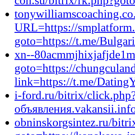
con.su/bitrix/rk.php?got
tonywilliamscoaching.co
URL=https://smplatform.r
goto=https://t.me/Bulga
xn--80acmmjhixjafjde1m.x
goto=https://chungculan
link=https://t.me/Dating
i-ford.ru/bitrix/click.php
объявления.vakansii.inf
obninskorgsintez.ru/bitri