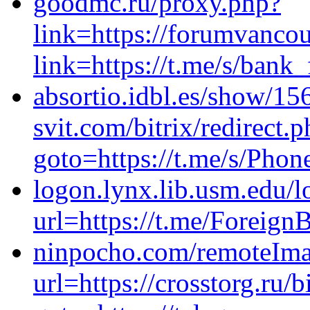
goodmc.ru/proxy.php?
link=https://forumvanco
link=https://t.me/s/bank_
absortio.idbl.es/show/15
svit.com/bitrix/redirect.
goto=https://t.me/s/Ph
logon.lynx.lib.usm.edu/l
url=https://t.me/Foreig
ninpocho.com/remoteIm
url=https://crosstorg.ru/b