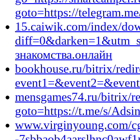
goto=https://telegram.m
15.caiwik.com/index/do
diff=0&darken=1&utm_
знакомства.онлайн
bookhouse.ru/bitrix/redi
event1=&event2=&event3
mensgames74.ru/bitrix/re
goto=https://t.me/s/Adsi
www.virginyoung.com/cgi
-7sbbaob4aarslhnc0awf1u.