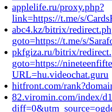
applelife.ru/proxy.php?
link=https://t.me/s/Card
abc4.kz/bitrix/redirect.p
goto=https://t.me/s/Sara
pkfgiza.ru/bitrix/redirect
goto=https://nineteenfift
URL=hu.videochat.guru
hitfront.com/rank?domai
82.viromin.com/index/d
diff=0&utm_source=ogd