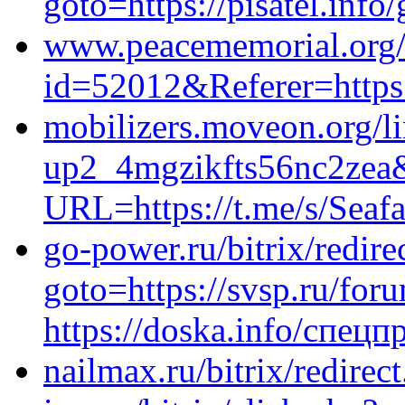
goto=https://pisatel.info
www.peacememorial.org/
id=52012&Referer=https:/
mobilizers.moveon.org/li
up2_4mgzikfts56nc2zea&
URL=https://t.me/s/Seafa
go-power.ru/bitrix/redire
goto=https://svsp.ru/for
https://doska.info/cпец
nailmax.ru/bitrix/redirec