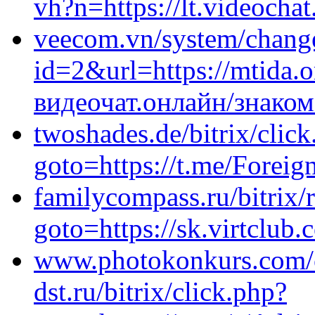
vh?n=https://lt.videochat
veecom.vn/system/chang
id=2&url=https://mtida.
видеочат.онлайн/знаком
twoshades.de/bitrix/clic
goto=https://t.me/Forei
familycompass.ru/bitrix/
goto=https://sk.virtclub.
www.photokonkurs.com/cg
dst.ru/bitrix/click.php?