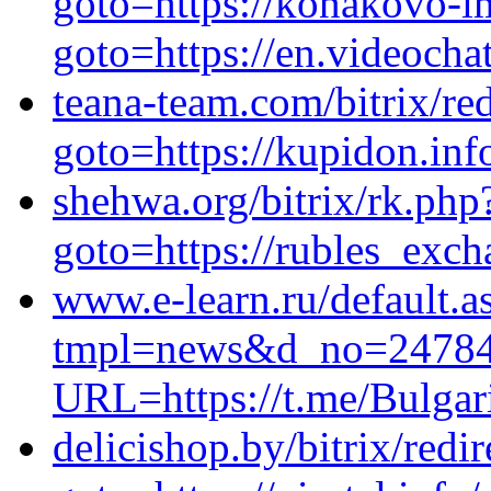
goto=https://konakovo-im
goto=https://en.videocha
teana-team.com/bitrix/re
goto=https://kupidon.info
shehwa.org/bitrix/rk.php
goto=https://rubles_exch
www.e-learn.ru/default.a
tmpl=news&d_no=247846&
URL=https://t.me/Bulgar
delicishop.by/bitrix/redi