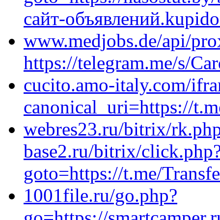
сайт-объявлений.kupido
www.medjobs.de/api/prox
https://telegram.me/s/Ca
cucito.amo-italy.com/i
canonical_uri=https://t
webres23.ru/bitrix/rk.php
base2.ru/bitrix/click.php
goto=https://t.me/Transf
1001file.ru/go.php?
go=https://smartcamper.ru