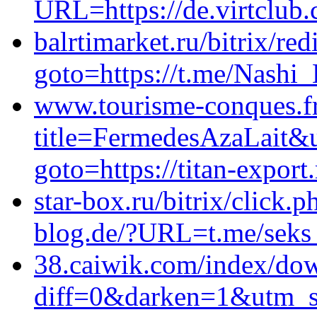
URL=https://de.virtclub
balrtimarket.ru/bitrix/red
goto=https://t.me/Nashi_
www.tourisme-conques.fr
title=FermedesAzaLait&ur
goto=https://titan-export.
star-box.ru/bitrix/click.
blog.de/?URL=t.me/seks
38.caiwik.com/index/do
diff=0&darken=1&utm_