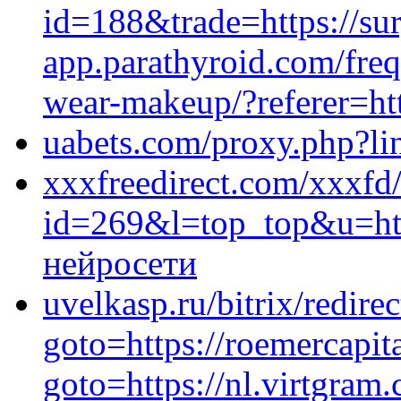
id=188&trade=https://sur
app.parathyroid.com/freq
wear-makeup/?referer=ht
uabets.com/proxy.php?lin
xxxfreedirect.com/xxxfd
id=269&l=top_top&u=http
нейросети
uvelkasp.ru/bitrix/redire
goto=https://roemercapita
goto=https://nl.virtgram