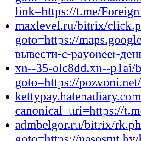
link=https://t.me/Forei
maxlevel.ru/bitrix/click.
goto=https://maps.google
вывести-с-payoneer-ден
xn--35-olc8dd.xn--p1ai/bi
goto=https://pozvoni.ne
kettypay.hatenadiary.c
canonical_uri=https://t.
admbelgor.ru/bitrix/rk.p
goto=https://nasostut.by/