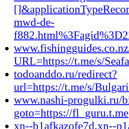
[]&applicationTypeRec
mwd-de-
f882.html%3Fagid%3D2
www.fishingguides.co.nz
URL=https://t.me/s/Seafa
todoanddo.ru/redirect?
url=https://t.me/s/Bulga
www.nashi-progulki.ru/bi
goto=https://fl_guru.t.me
xn--b1afkazofe7d.xn--p1a