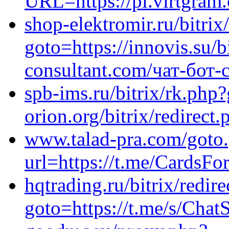
URL=https://pl.virtgram
shop-elektromir.ru/bitrix
goto=https://innovis.su/bi
consultant.com/чат-бот-
spb-ims.ru/bitrix/rk.php?
orion.org/bitrix/redirect
www.talad-pra.com/goto
url=https://t.me/CardsFo
hqtrading.ru/bitrix/redir
goto=https://t.me/s/ChatS