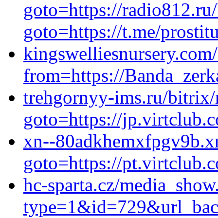
goto=https://radio812.ru/
goto=https://t.me/prostit
kingswelliesnursery.com
from=https://Banda_zerk
trehgornyy-ims.ru/bitrix/
goto=https://jp.virtclub.
xn--80adkhemxfpgv9b.xn-
goto=https://pt.virtclub.
hc-sparta.cz/media_show
type=1&id=729&url_back=