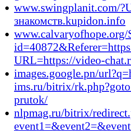
www.swingplanit.com/?U
знакомств.kupidon.info
www.calvaryofhope.org/
id=40872&Referer=https:
URL=https://video-chat.
images.google.pn/url?q=h
ims.ru/bitrix/rk.php?goto=
prutok/
nlpmag.ru/bitrix/redirect
event1=&event2=&event