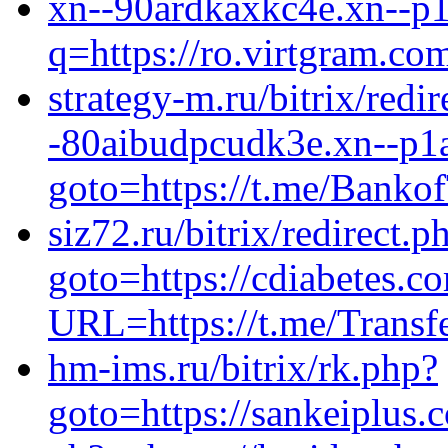
xn--90ardkaxkc4e.xn--p1a
q=https://ro.virtgram.co
strategy-m.ru/bitrix/redi
-80aibudpcudk3e.xn--p1ai
goto=https://t.me/Banko
siz72.ru/bitrix/redirect.p
goto=https://cdiabetes.co
URL=https://t.me/Transf
hm-ims.ru/bitrix/rk.php?
goto=https://sankeiplu