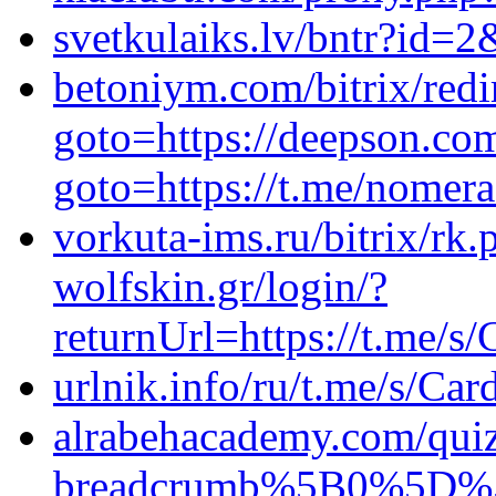
svetkulaiks.lv/bntr?id=2&
betoniym.com/bitrix/redi
goto=https://deepson.com
goto=https://t.me/nomer
vorkuta-ims.ru/bitrix/rk.
wolfskin.gr/login/?
returnUrl=https://t.me/
urlnik.info/ru/t.me/s/Ca
alrabehacademy.com/qu
breadcrumb%5B0%5D