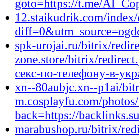
goto=https://t.me/AI_Co
12.staikudrik.com/index
diff=0&utm_source=ogd
spk-urojai.ru/bitrix/redi
zone.store/bitrix/redirec
секс-по-телефону-в-укр
xn--80aubjc.xn--p1ai/bitr
m.cosplayfu.com/photos
back=https://backlinks.
marabushop.ru/bitrix/red