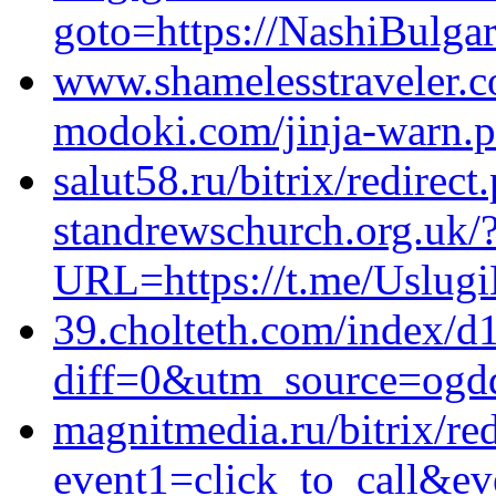
goto=https://NashiBulgar
www.shamelesstraveler.c
modoki.com/jinja-warn.p
salut58.ru/bitrix/redirec
standrewschurch.org.uk/
URL=https://t.me/Uslugi
39.cholteth.com/index/d
diff=0&utm_source=ogd
magnitmedia.ru/bitrix/re
event1=click_to_call&ev