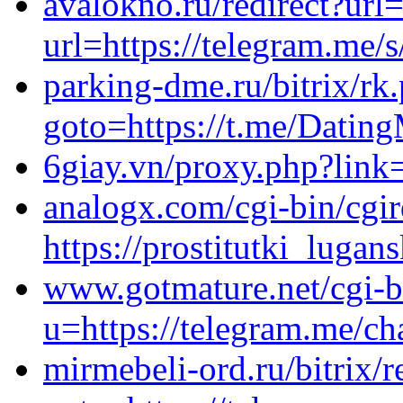
avalokno.ru/redirect?url=h
url=https://telegram.me/
parking-dme.ru/bitrix/rk
goto=https://t.me/Dati
6giay.vn/proxy.php?link=
analogx.com/cgi-bin/cgir
https://prostitutki_lugan
www.gotmature.net/cgi-b
u=https://telegram.me/ch
mirmebeli-ord.ru/bitrix/r