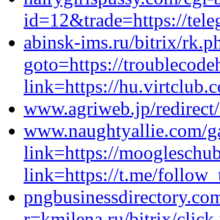
id=12&trade=https://te
abinsk-ims.ru/bitrix/rk.p
goto=https://troublecod
link=https://hu.virtclub.
www.agriweb.jp/redirect/
www.naughtyallie.com/g
link=https://moogleschub
link=https://t.me/follow
pngbusinessdirectory.com
r=kmilena.ru/bitrix/click