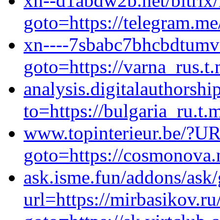
xn--d1abdw2b.net/bitrix/
goto=https://telegram.m
xn----7sbabc7bhcbdtumvel
goto=https://varna_rus.t
analysis.digitalauthors
to=https://bulgaria_ru.t.
www.topinterieur.be/?URL
goto=https://cosmonova.n
ask.isme.fun/addons/ask
url=https://mirbasikov.ru/