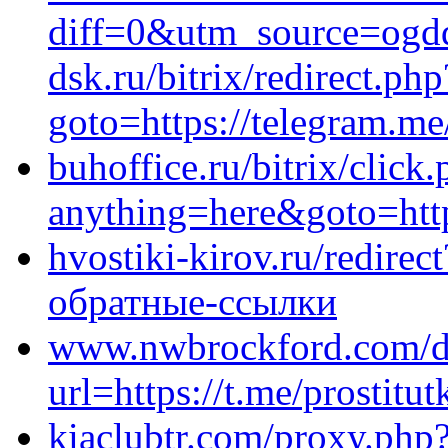
diff=0&utm_source=ogd
dsk.ru/bitrix/redirect.php
goto=https://telegram.
buhoffice.ru/bitrix/click
anything=here&goto=http
hvostiki-kirov.ru/redirect
обратные-ссылки
www.nwbrockford.com/di
url=https://t.me/prostitu
kiaclubtr.com/proxy.php?l