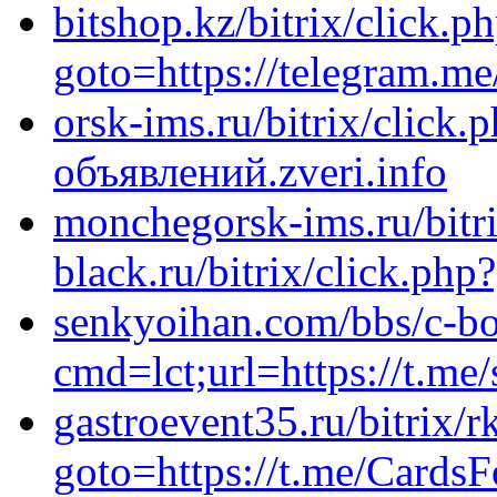
bitshop.kz/bitrix/click.p
goto=https://telegram.m
orsk-ims.ru/bitrix/click.
объявлений.zveri.info
monchegorsk-ims.ru/bitri
black.ru/bitrix/click.ph
senkyoihan.com/bbs/c-bo
cmd=lct;url=https://t.me/
gastroevent35.ru/bitrix/r
goto=https://t.me/Cards