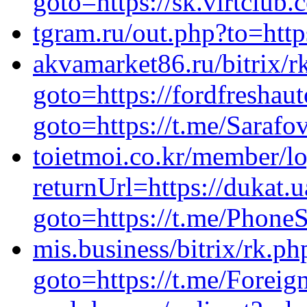
goto=https://sk.virtclub.
tgram.ru/out.php?to=http
akvamarket86.ru/bitrix/r
goto=https://fordfreshaut
goto=https://t.me/Saraf
toietmoi.co.kr/member/l
returnUrl=https://dukat.u
goto=https://t.me/Phon
mis.business/bitrix/rk.ph
goto=https://t.me/Forei