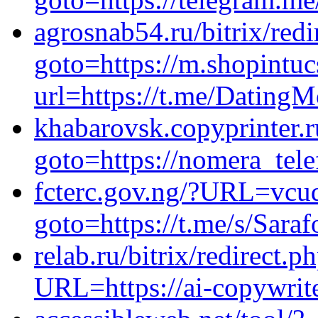
agrosnab54.ru/bitrix/redi
goto=https://m.shopintuc
url=https://t.me/Dating
khabarovsk.copyprinter.ru
goto=https://nomera_tel
fcterc.gov.ng/?URL=vcudm
goto=https://t.me/s/Sara
relab.ru/bitrix/redirect.
URL=https://ai-copywrit