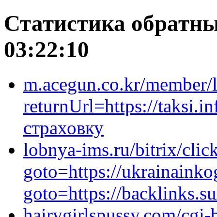
Статистика обратны
03:22:10
m.acegun.co.kr/member/l
returnUrl=https://taksi
страховку
lobnya-ims.ru/bitrix/clic
goto=https://ukrainainkog
goto=https://backlinks.
hairygirlspussy.com/cgi-b