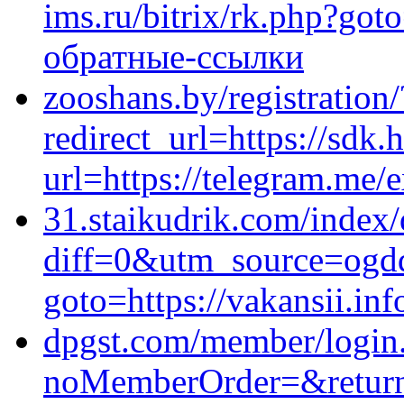
ims.ru/bitrix/rk.php?goto
обратные-ссылки
zooshans.by/registration/
redirect_url=https://sdk
url=https://telegram.me/
31.staikudrik.com/index
diff=0&utm_source=ogdd
goto=https://vakansii.inf
dpgst.com/member/login
noMemberOrder=&returnUr