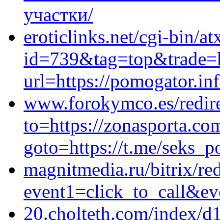
участки/
eroticlinks.net/cgi-bin/at
id=739&tag=top&trade=ht
url=https://pomogator.in
www.forokymco.es/redire
to=https://zonasporta.com
goto=https://t.me/seks_p
magnitmedia.ru/bitrix/re
event1=click_to_call&ev
20.cholteth.com/index/d