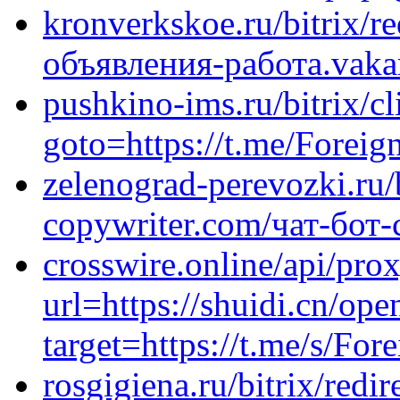
kronverkskoe.ru/bitrix/re
объявления-работа.vakan
pushkino-ims.ru/bitrix/c
goto=https://t.me/Forei
zelenograd-perevozki.ru/b
copywriter.com/чат-бот-с
crosswire.online/api/pro
url=https://shuidi.cn/ope
target=https://t.me/s/Fo
rosgigiena.ru/bitrix/redir