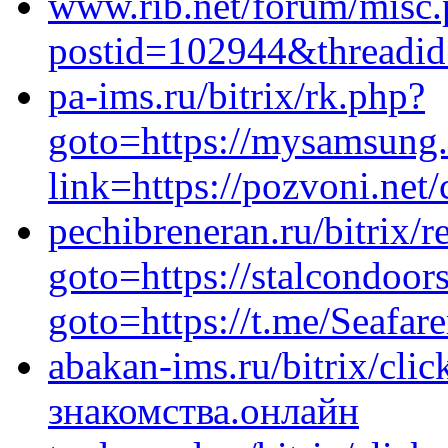
www.rib.net/forum/misc
postid=102944&threadid=
pa-ims.ru/bitrix/rk.php?
goto=https://mysamsung
link=https://pozvoni.ne
pechibreneran.ru/bitrix/r
goto=https://stalcondoors
goto=https://t.me/Seafare
abakan-ims.ru/bitrix/clic
знакомства.онлайн