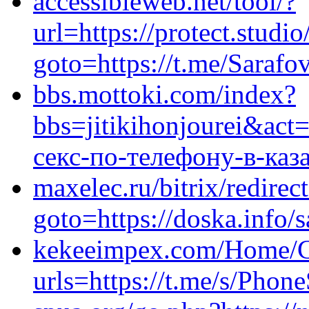
accessibleweb.net/tool/?
url=https://protect.studio
goto=https://t.me/Sarafo
bbs.mottoki.com/index?
bbs=jitikihonjourei&act
секс-по-телефону-в-каз
maxelec.ru/bitrix/redirec
goto=https://doska.info/
kekeeimpex.com/Home/C
urls=https://t.me/s/Pho