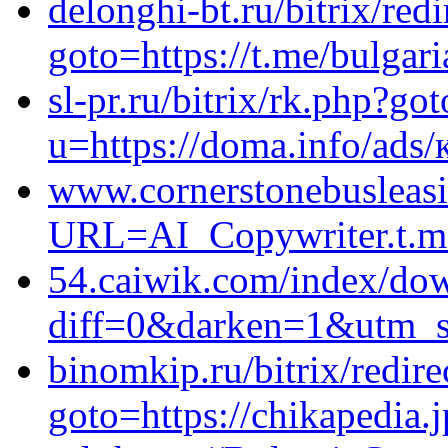
delonghi-bt.ru/bitrix/red
goto=https://t.me/bulgari
sl-pr.ru/bitrix/rk.php?go
u=https://doma.info/ads
www.cornerstonebusleas
URL=AI_Copywriter.t.m
54.caiwik.com/index/do
diff=0&darken=1&utm_s
binomkip.ru/bitrix/redire
goto=https://chikapedia.j