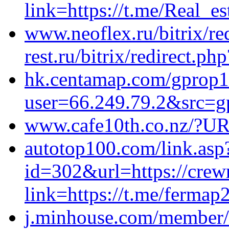
link=https://t.me/Real_e
www.neoflex.ru/bitrix/re
rest.ru/bitrix/redirect.p
hk.centamap.com/gprop1/
user=66.249.79.2&src=gp
www.cafe10th.co.nz/?URL
autotop100.com/link.asp
id=302&url=https://cre
link=https://t.me/fermap
j.minhouse.com/member/