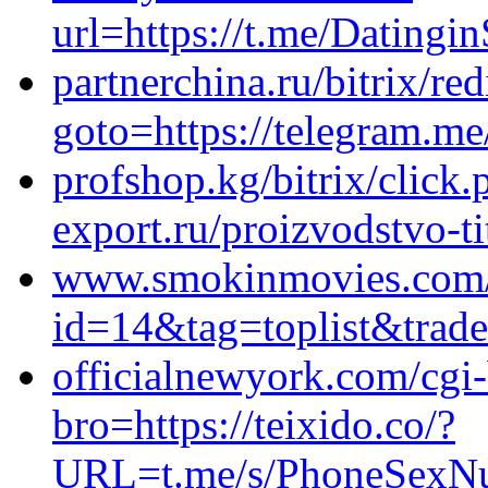
url=https://t.me/Datingi
partnerchina.ru/bitrix/red
goto=https://telegram.m
profshop.kg/bitrix/click.
export.ru/proizvodstvo-t
www.smokinmovies.com/c
id=14&tag=toplist&trade
officialnewyork.com/cgi-b
bro=https://teixido.co/?
URL=t.me/s/PhoneSexN