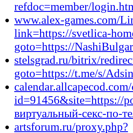
refdoc=member/login.htm
www.alex-games.com/Lin
link=https://svetlica-hom
goto=https://NashiBulgar
stelsgrad.ru/bitrix/redire
goto=https://t.me/s/Adsi
calendar.allcapecod.com
id=91456&site=https://p
виртуальный-секс-по-т
artsforum.ru/proxy.php?