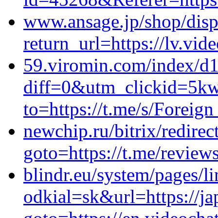
www.ansage.jp/shop/disp
return_url=https://lv.vid
59.viromin.com/index/d
diff=0&utm_clickid=5kw
to=https://t.me/s/Forei
newchip.ru/bitrix/redirec
goto=https://t.me/review
blindr.eu/system/pages/l
odkial=sk&url=https://ja