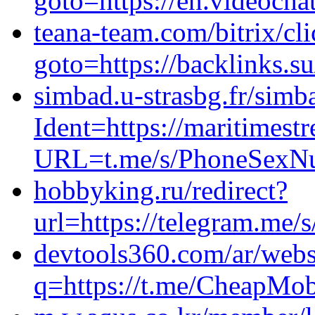
goto=https://en.videocha
teana-team.com/bitrix/cl
goto=https://backlinks.
simbad.u-strasbg.fr/simb
Ident=https://maritimestr
URL=t.me/s/PhoneSexN
hobbyking.ru/redirect?
url=https://telegram.me
devtools360.com/ar/webs
q=https://t.me/CheapMob