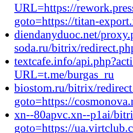
URL=https://rework.press
goto=https://titan-export
diendanyduoc.net/proxy.p
soda.ru/bitrix/redirect.p
textcafe.info/api.php?act
URL=t.me/burgas_ru
biostom.ru/bitrix/redirec
goto=https://cosmonova.
xn--80apvc.xn--p1ai/bitr
goto=https://ua.virtclub