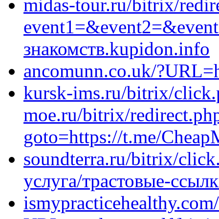
midas-tour.ru/bitrix/redi
event1=&event2=&event3
знакомств.kupidon.info
ancomunn.co.uk/?URL=ht
kursk-ims.ru/bitrix/click
moe.ru/bitrix/redirect.ph
goto=https://t.me/Cheap
soundterra.ru/bitrix/clic
услуга/трастовые-ссыл
ismypracticehealthy.com