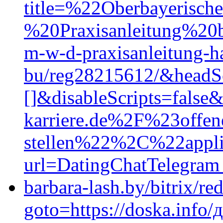
title=%22Oberbayeris
%20Praxisanleitung%20
m-w-d-praxisanleitung-h
bu/reg28215612/&headSc
[]&disableScripts=fal
karriere.de%2F%23offen
stellen%22%2C%22appl
url=DatingChatTelegram
barbara-lash.by/bitrix/re
goto=https://doska.info