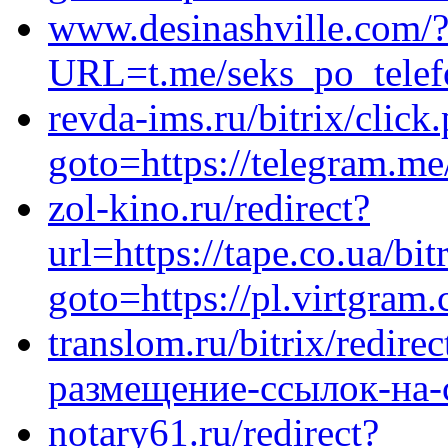
www.desinashville.com/
URL=t.me/seks_po_tele
revda-ims.ru/bitrix/click
goto=https://telegram.me
zol-kino.ru/redirect?
url=https://tape.co.ua/bit
goto=https://pl.virtgram
translom.ru/bitrix/redire
размещение-ссылок-на-
notary61.ru/redirect?