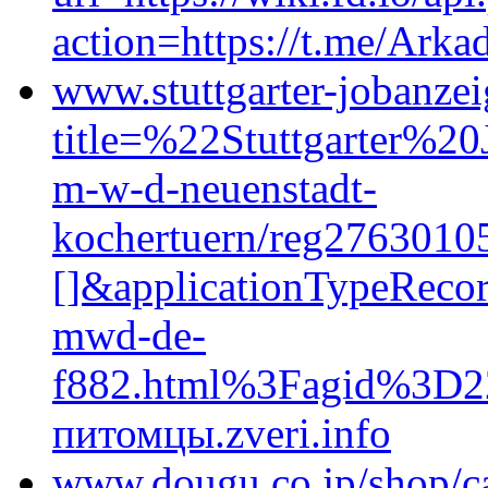
action=https://t.me/Arka
www.stuttgarter-jobanzeig
title=%22Stuttgarter
m-w-d-neuenstadt-
kochertuern/reg2763010
[]&applicationTypeRec
mwd-de-
f882.html%3Fagid%3D
питомцы.zveri.info
www.dougu.co.jp/shop/ca