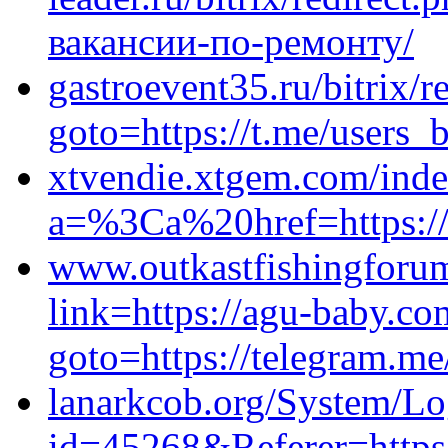
вакансии-по-ремонту/
gastroevent35.ru/bitrix/r
goto=https://t.me/users_
xtvendie.xtgem.com/inde
a=%3Ca%20href=https://t
www.outkastfishingforu
link=https://agu-baby.com
goto=https://telegram.me
lanarkcob.org/System/Lo
id=45268&Referer=https: