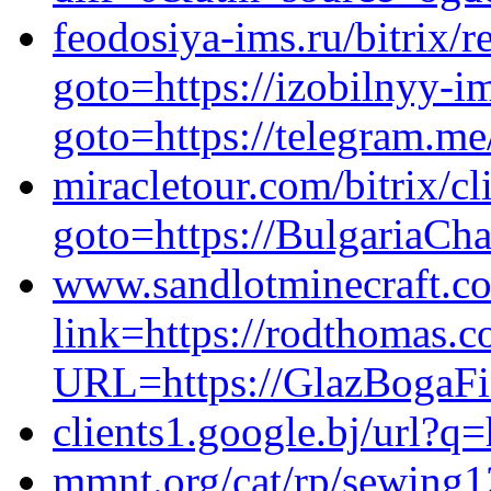
feodosiya-ims.ru/bitrix/r
goto=https://izobilnyy-im
goto=https://telegram.me
miracletour.com/bitrix/cl
goto=https://BulgariaCha
www.sandlotminecraft.c
link=https://rodthomas.c
URL=https://GlazBogaFi
clients1.google.bj/url?q=
mmnt.org/cat/rp/sewing12