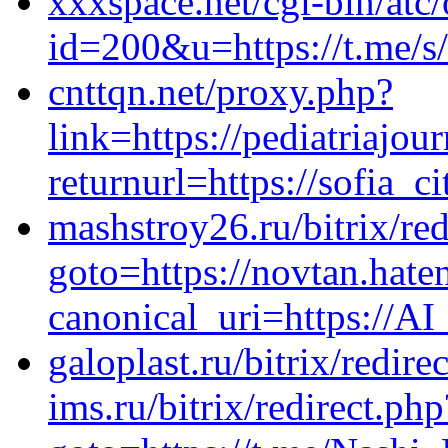
xxxspace.net/cgi-bin/atc/
id=200&u=https://t.me/s
cnttqn.net/proxy.php?
link=https://pediatriajou
returnurl=https://sofia_ci
mashstroy26.ru/bitrix/red
goto=https://novtan.ha
canonical_uri=https://A
galoplast.ru/bitrix/redire
ims.ru/bitrix/redirect.php