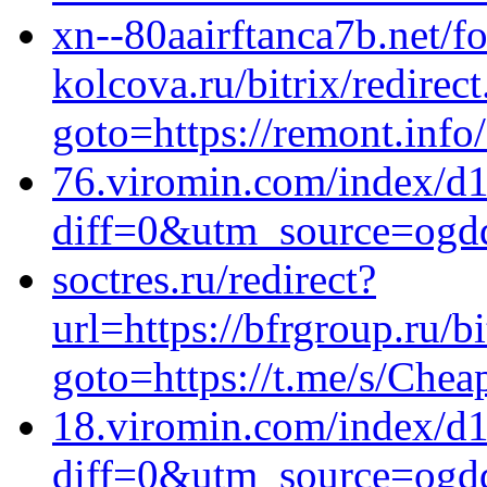
xn--80aairftanca7b.net/f
kolcova.ru/bitrix/redirec
goto=https://remont.info
76.viromin.com/index/d
diff=0&utm_source=ogd
soctres.ru/redirect?
url=https://bfrgroup.ru/bi
goto=https://t.me/s/Chea
18.viromin.com/index/d
diff=0&utm_source=ogd