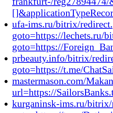
frankfurt-/reg27894474
[]&applicationTypeRe
ufa-ims.ru/bitrix/redirect
goto=https://lechets.ru/bi
goto=https://Foreign_Ba
prbeauty.info/bitrix/redir
goto=https://t.me/ChatSa
mastermason.com/Makan
url=https://SailorsBanks.
kurganinsk-ims.ru/bitrix/