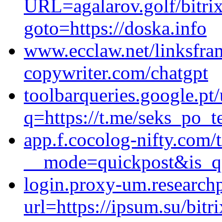
URL=agalarov.golf/bitrix
goto=https://doska.info
www.ecclaw.net/linksfram
copywriter.com/chatgpt
toolbarqueries.google.pt/
q=https://t.me/seks_po_t
app.f.cocolog-nifty.com/t
__mode=quickpost&is_qp
login.proxy-um.research
url=https://ipsum.su/bitr