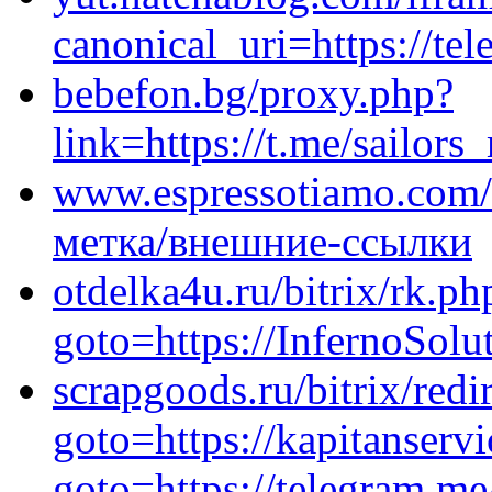
canonical_uri=https://te
bebefon.bg/proxy.php?
link=https://t.me/sailor
www.espressotiamo.com/?
метка/внешние-ссылки
otdelka4u.ru/bitrix/rk.ph
goto=https://InfernoSolu
scrapgoods.ru/bitrix/redi
goto=https://kapitanservi
goto=https://telegram.me