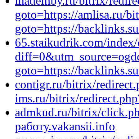
madeinby.ru/bitrix/redire
goto=https://amlisa.ru/bit
goto=https://backlinks
65.staikudrik.com/index
diff=0&utm_source=ogdd
goto=https://backlinks.
contigr.ru/bitrix/redirect
ims.ru/bitrix/redirect.p
admkud.ru/bitrix/click.p
работу.vakansii.info