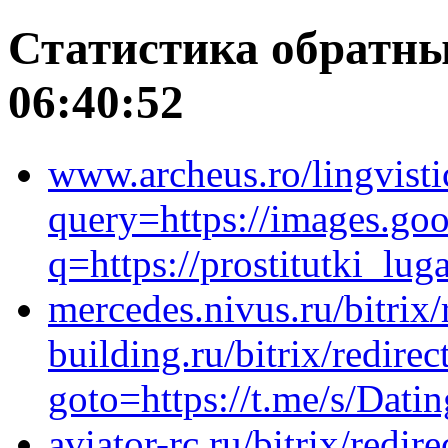
Статистика обратны
06:40:52
www.archeus.ro/lingvist
query=https://images.goo
q=https://prostitutki_lug
mercedes.nivus.ru/bitrix/
building.ru/bitrix/redirec
goto=https://t.me/s/Dati
aviator-rc.ru/bitrix/redir