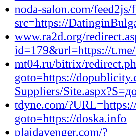
noda-salon.com/feed2js/
src=https://DatinginBulga
www.ra2d.org/redirect.as
id=179&url=https://t.me
mt04.ru/bitrix/redirect.p
goto=https://dopublicity
Suppliers/Site.aspx?S=д
tdyne.com/?URL=https://k
goto=https://doska.info
plaidavenger.com/?