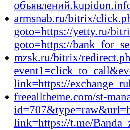
объявлений.kupidon.inf
armsnab.ru/bitrix/click.p
goto=https://yetty.ru/bitr
goto=https://bank_for_se
mzsk.ru/bitrix/redirect.p
event1=click_to_call&ev
link=https://exchange_ru
freealltheme.com/st-mana
id=707&type=raw&url=htt
link=https://t.me/Banda_