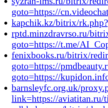
syzran-ims.ru/bitrix/redi
goto=https://cn.videocha
kapchik.kz/bitrix/rk.php
rptd.minzdravrso.ru/bitri
goto=https://t.me/AI_C
fenixbooks.ru/bitrix/redi
goto=https://pmdbeauty.ru
goto=https://kupidon.inf
barnsleyfc.org.uk/proxy.
link=https://aviatitan.ru