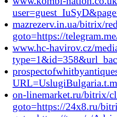
www.kombi-nation.co.uk/
user=guest_IuSyD&page=h
mazrezerv.in.ua/bitrix/re
goto=https://telegram.m
www.hc-havirov.cz/medi
type=1&id=358&url_back
prospectofwhitbyantique
URL=UslugiBulgaria.t.m
on-linemarket.ru/bitrix/c
goto=https://24x8.ru/bitr