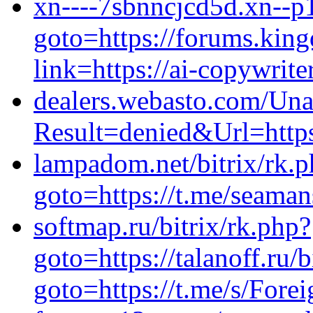
xn----7sbnncjcd5d.xn--p1a
goto=https://forums.kin
link=https://ai-copywrite
dealers.webasto.com/Una
Result=denied&Url=http
lampadom.net/bitrix/rk.
goto=https://t.me/seama
softmap.ru/bitrix/rk.php?
goto=https://talanoff.ru/b
goto=https://t.me/s/For