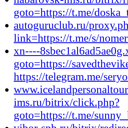
goto=https://t.me/doska_
autoguruclub.ru/proxy.p
link=https://t.me/s/nom
xn----8sbec1al6ad5ae0g.x
goto=https://savedthevik
https://telegram.me/ser
www.icelandpersonaltours.
ims.ru/bitrix/click.php?
goto=https://t.me/sunny
vibor-spb.ru/bitrix/redire