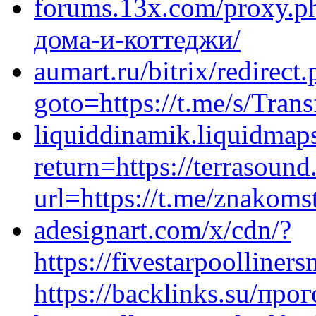
forums.13x.com/proxy.ph
дома-и-коттеджи/
aumart.ru/bitrix/redirect
goto=https://t.me/s/Trans
liquiddinamik.liquidmap
return=https://terrasound
url=https://t.me/znakom
adesignart.com/x/cdn/?
https://fivestarpoolliner
https://backlinks.su/пр