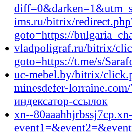
diff=0&darken=1&utm_
ims.ru/bitrix/redirect.php
goto=https://bulgaria_ch
vladpoligraf.ru/bitrix/cli
goto=https://t.me/s/Sara
uc-mebel.by/bitrix/click
minesdefer-lorraine.com/
индексатор-ссылок
xn--80aaahhjrbssj7cp.xn--
event1=&event2=&event3