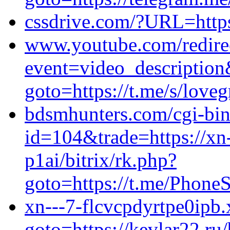
cssdrive.com/?URL=https
www.youtube.com/redire
event=video_descrip
goto=https://t.me/s/love
bdsmhunters.com/cgi-bin/
id=104&trade=https://xn
p1ai/bitrix/rk.php?
goto=https://t.me/Phon
xn---7-flcvcpdyrtpe0ipb.x
goto=https://kevlar22.ru/