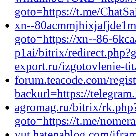
goto=https://t.me/ChatSa
xn--80acmmjhixjafjde1m.x
goto=https://xn--86-6kc
p1ai/bitrix/redirect.php?g
export.ru/izgotovlenie-ti
forum.teacode.com/reg
backurl=https://telegr
agromag.ru/bitrix/rk.php
goto=https://t.me/nomer
yut.hatenablog.com/ifr