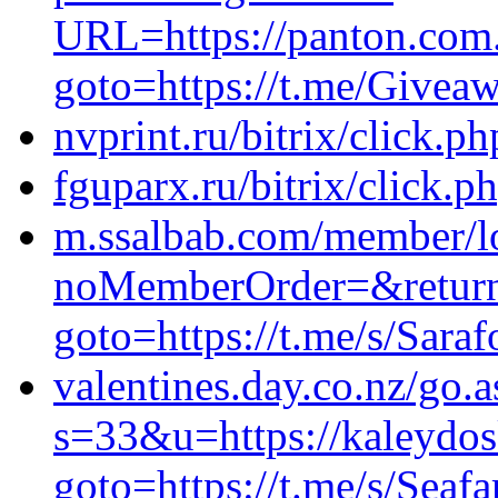
URL=https://panton.com.u
goto=https://t.me/Givea
nvprint.ru/bitrix/click.p
fguparx.ru/bitrix/click.
m.ssalbab.com/member/l
noMemberOrder=&returnUrl
goto=https://t.me/s/Sara
valentines.day.co.nz/go.
s=33&u=https://kaleydosk
goto=https://t.me/s/Seafa