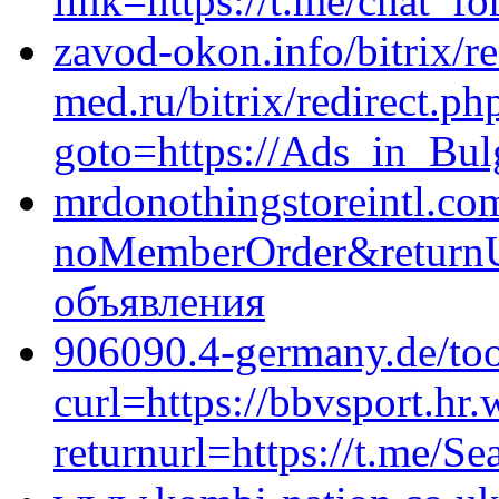
link=https://t.me/chat_fo
zavod-okon.info/bitrix/re
med.ru/bitrix/redirect.ph
goto=https://Ads_in_Bulg
mrdonothingstoreintl.co
noMemberOrder&returnUr
объявления
906090.4-germany.de/too
curl=https://bbvsport.hr
returnurl=https://t.me/Se