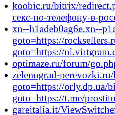
koobic.ru/bitrix/redirect
секс-по-телефону-в-рос
xn--h1adeb0ag6e.xn--p1ai
goto=https://rocksellers.r
goto=https://nl.virtgram
optimaze.ru/forum/go.ph
zelenograd-perevozki.ru/b
goto=https://orly.dp.ua/b
goto=https://t.me/prosti
gareitalia.it/ViewSwitch