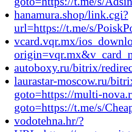
goto=https://t.me/s/Adsi
hanamura.shop/link.cgi?
url=https://t.me/s/Poisk
vcard.vqr.mx/ios_downl
origin=vqr.mx&v_card_
autoboxy.ru/bitrix/redir
laurastar-moscow.ru/bitri
goto=https://multi-nova.r
goto=https://t.me/s/Che
vodotehna.hr/?