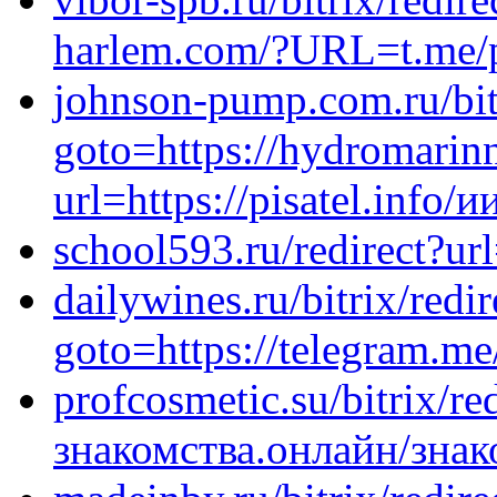
harlem.com/?URL=t.me/pr
johnson-pump.com.ru/bitr
goto=https://hydromarinn
url=https://pisatel.info/и
school593.ru/redirect?ur
dailywines.ru/bitrix/redi
goto=https://telegram.
profcosmetic.su/bitrix/re
знакомства.онлайн/знак